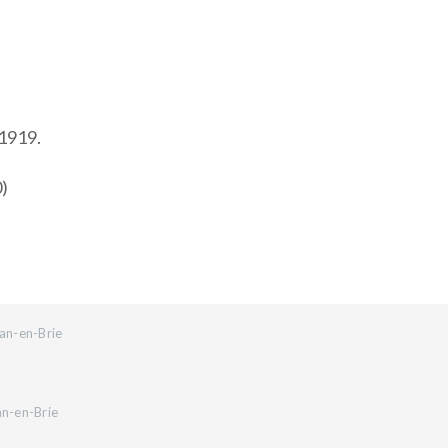
 1919.
0)
an-en-Brie
an-en-Brie