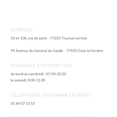
ADRESSE
50 et 106, rue de paris - 77220 Tournan en brie
99 Avenue du Général de Gaulle - 77330 Ozoir la Ferrière
HORAIRES D'OUVERTURE
du lundi au vendredi : 07:30-20:30
le samedi: 8.00-12.00
TELEPHONE (TOURNAN EN BRIE)
01 64 07 10 53