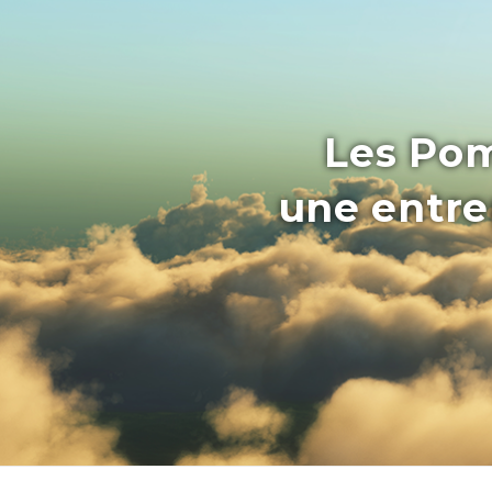
Les Pom
une entrep