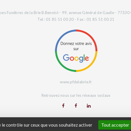
es Funèbres de la Brie B.Benoist - 99, avenue Général de Gaulle - 77330 
Tel : 01 85 51 00 20 - Fax : 01 85 51 00 21
www.pfdelabrie.fr
Retrouvez nous sur les réseaux sociaux
Site Web réalisé par
L'Agence Digeetal
Tout accepter
e le contrôle sur ceux que vous souhaitez activer