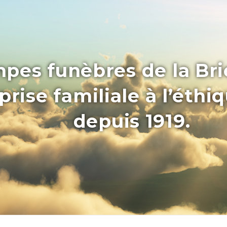
pes funèbres de la Bri
rise familiale à l’éthi
depuis 1919.