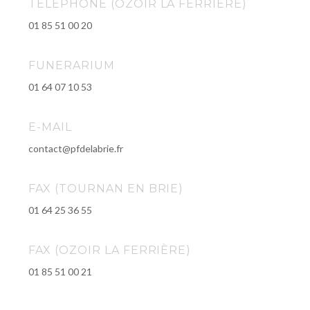
TELEPHONE (OZOIR LA FERRIÈRE)
01 85 51 00 20
FUNERARIUM
01 64 07 10 53
E-MAIL
contact@pfdelabrie.fr
FAX (TOURNAN EN BRIE)
01 64 25 36 55
FAX (OZOIR LA FERRIÈRE)
01 85 51 00 21