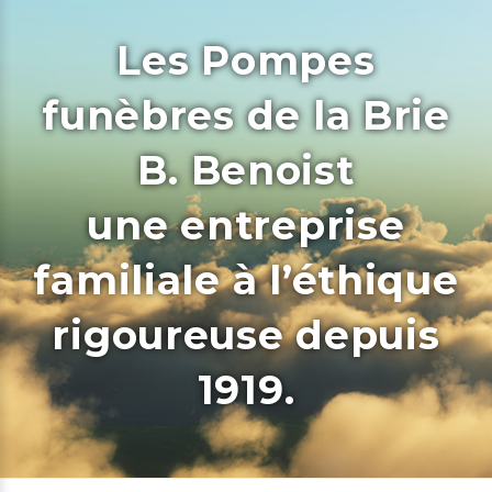
Les Pompes
funèbres de la Brie
B. Benoist
une entreprise
familiale à l’éthique
rigoureuse depuis
1919.