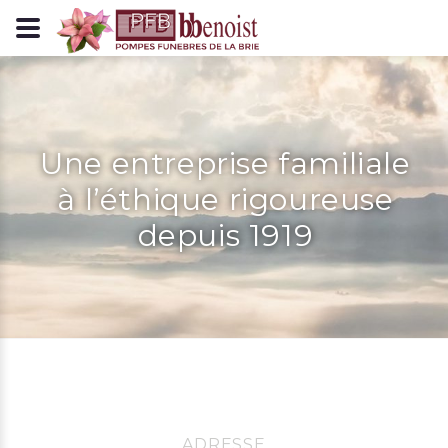
Panneau de gestion des cookies
Une entreprise familiale
à l’éthique rigoureuse
depuis 1919
ADRESSE