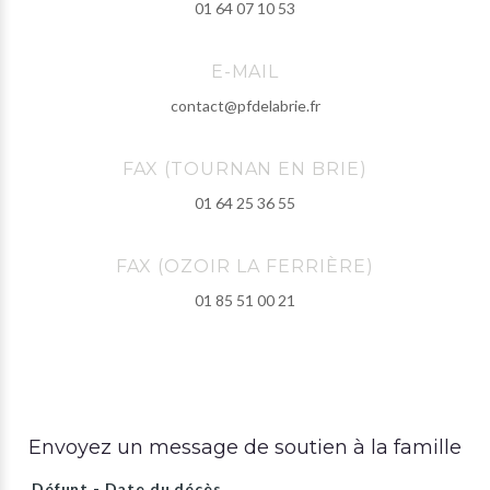
01 64 07 10 53
E-MAIL
contact@pfdelabrie.fr
FAX (TOURNAN EN BRIE)
01 64 25 36 55
FAX (OZOIR LA FERRIÈRE)
01 85 51 00 21
Envoyez un message de soutien à la famille
Défunt - Date du décès