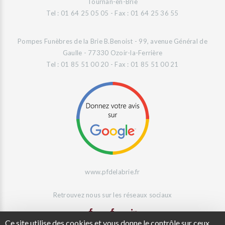
Tournan-en-Brie
Tel : 01 64 25 05 05 - Fax : 01 64 25 36 55
Pompes Funèbres de la Brie B.Benoist - 99, avenue Général de
Gaulle - 77330 Ozoir-la-Ferrière
Tel : 01 85 51 00 20 - Fax : 01 85 51 00 21
www.pfdelabrie.fr
Retrouvez nous sur les réseaux sociaux
Ce site utilise des cookies et vous donne le contrôle sur ceux