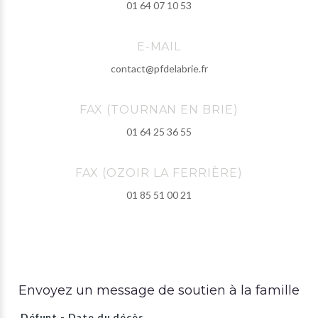
01 64 07 10 53
E-MAIL
contact@pfdelabrie.fr
FAX (TOURNAN EN BRIE)
01 64 25 36 55
FAX (OZOIR LA FERRIÈRE)
01 85 51 00 21
Envoyez un message de soutien à la famille
Défunt - Date du décès