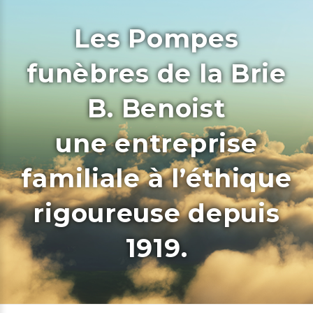
Les Pompes
funèbres de la Brie
B. Benoist
une entreprise
familiale à l’éthique
rigoureuse depuis
1919.