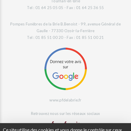
Tournan-en-Brie
Tel : 01 64 25 05 05 - Fax : 01 64 25 36 55
Pompes Funèbres de la Brie B.Benoist - 99, avenue Général de
Gaulle - 77330 Ozoir-la-Ferrière
Tel : 01 85 51 00 20 - Fax : 01 85 51 00 21
www.pfdelabrie.fr
Retrouvez nous sur les réseaux sociaux
Ce site utilise des cookies et vous donne le contrôle sur ceux