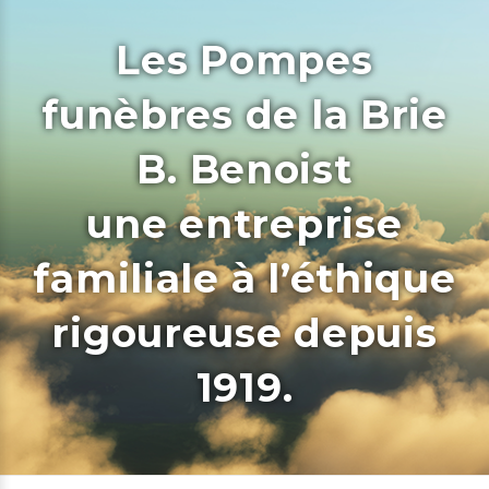
Les Pompes
funèbres de la Brie
B. Benoist
une entreprise
familiale à l’éthique
rigoureuse depuis
1919.