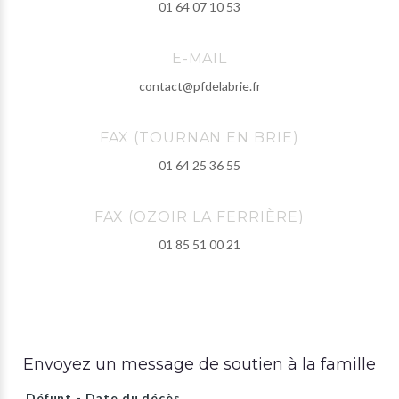
01 64 07 10 53
E-MAIL
contact@pfdelabrie.fr
FAX (TOURNAN EN BRIE)
01 64 25 36 55
FAX (OZOIR LA FERRIÈRE)
01 85 51 00 21
Envoyez un message de soutien à la famille
Défunt - Date du décès