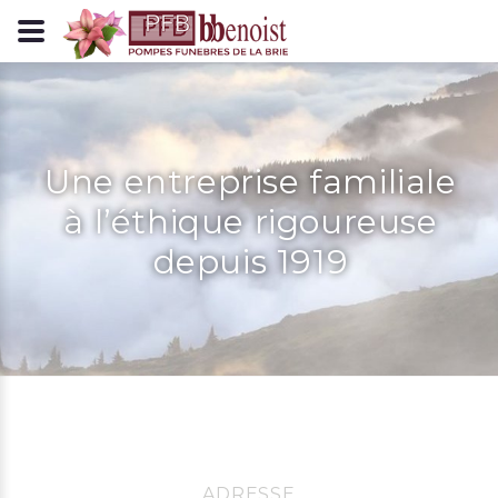
Panneau de gestion des cookies
Une entreprise familiale
à l’éthique rigoureuse
depuis 1919
ADRESSE