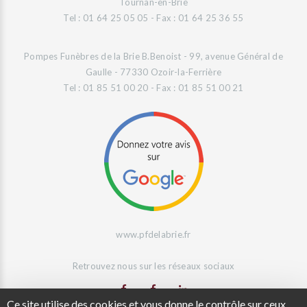
Tournan-en-Brie
Tel : 01 64 25 05 05 - Fax : 01 64 25 36 55
Pompes Funèbres de la Brie B.Benoist - 99, avenue Général de
Gaulle - 77330 Ozoir-la-Ferrière
Tel : 01 85 51 00 20 - Fax : 01 85 51 00 21
www.pfdelabrie.fr
Retrouvez nous sur les réseaux sociaux
Ce site utilise des cookies et vous donne le contrôle sur ceux