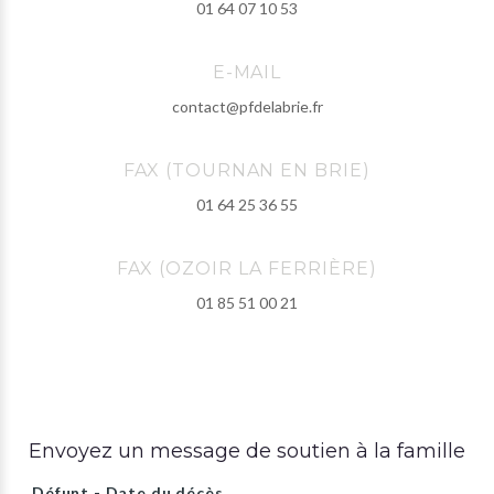
01 64 07 10 53
E-MAIL
contact@pfdelabrie.fr
FAX (TOURNAN EN BRIE)
01 64 25 36 55
FAX (OZOIR LA FERRIÈRE)
01 85 51 00 21
Envoyez un message de soutien à la famille
Défunt - Date du décès