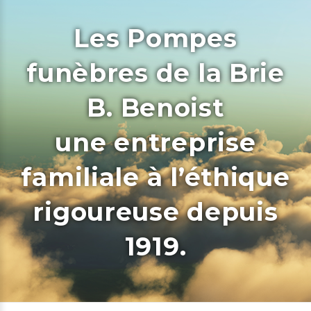
Les Pompes
funèbres de la Brie
B. Benoist
une entreprise
familiale à l’éthique
rigoureuse depuis
1919.