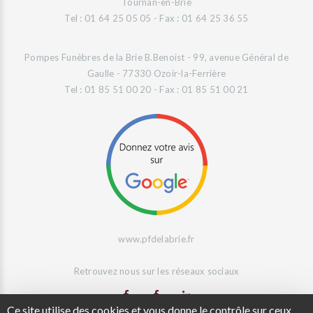
Tournan-en-Brie
Tel : 01 64 25 05 05 - Fax : 01 64 25 36 55
Pompes Funèbres de la Brie B.Benoist - 99, avenue Général de
Gaulle - 77330 Ozoir-la-Ferrière
Tel : 01 85 51 00 20 - Fax : 01 85 51 00 21
www.pfdelabrie.fr
Retrouvez nous sur les réseaux sociaux
Ce site utilise des cookies et vous donne le contrôle sur ceux