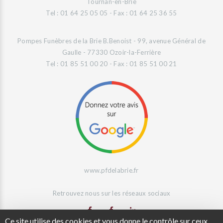
Tournan-en-Brie
Tel : 01 64 25 05 05 - Fax : 01 64 25 36 55
Pompes Funèbres de la Brie B.Benoist - 99, avenue Général de
Gaulle - 77330 Ozoir-la-Ferrière
Tel : 01 85 51 00 20 - Fax : 01 85 51 00 21
www.pfdelabrie.fr
Retrouvez nous sur les réseaux sociaux
Ce site utilise des cookies et vous donne le contrôle sur ceux