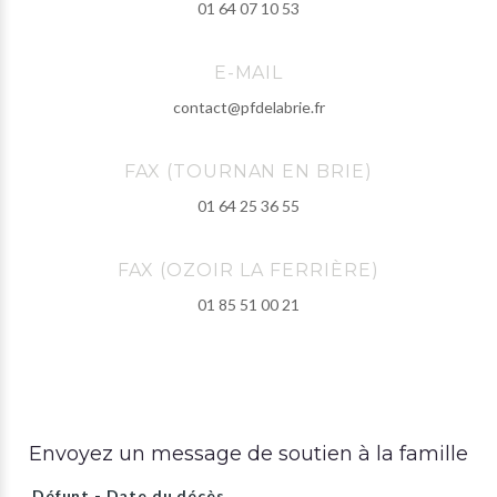
01 64 07 10 53
E-MAIL
contact@pfdelabrie.fr
FAX (TOURNAN EN BRIE)
01 64 25 36 55
FAX (OZOIR LA FERRIÈRE)
01 85 51 00 21
Envoyez un message de soutien à la famille
Défunt - Date du décès