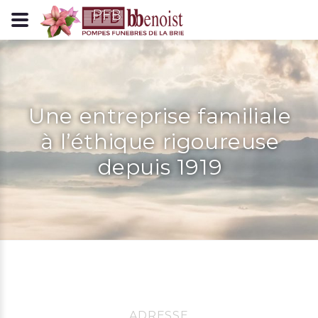
Panneau de gestion des cookies
Une entreprise familiale
à l’éthique rigoureuse
depuis 1919
ADRESSE