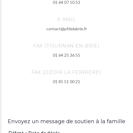
01 64 07 10 53
E-MAIL
contact@pfdelabrie.fr
FAX (TOURNAN EN BRIE)
01 64 25 36 55
FAX (OZOIR LA FERRIÈRE)
01 85 51 00 21
Envoyez un message de soutien à la famille
Défunt - Date du décès