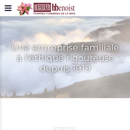
Panneau de gestion des cookies
Une entreprise familiale
à l’éthique rigoureuse
depuis 1919
ADRESSE