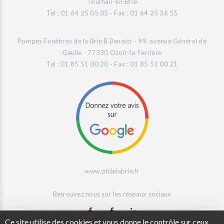
Tournan-en-Brie
Tel : 01 64 25 05 05 - Fax : 01 64 25 36 55
Pompes Funèbres de la Brie B.Benoist - 99, avenue Général de
Gaulle - 77330 Ozoir-la-Ferrière
Tel : 01 85 51 00 20 - Fax : 01 85 51 00 21
www.pfdelabrie.fr
Retrouvez nous sur les réseaux sociaux
Ce site utilise des cookies et vous donne le contrôle sur ceux