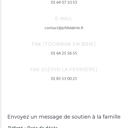
01 64 07 10 53
E-MAIL
contact@pfdelabrie.fr
FAX (TOURNAN EN BRIE)
01 64 25 36 55
FAX (OZOIR LA FERRIÈRE)
01 85 51 00 21
Envoyez un message de soutien à la famille
Défunt - Date du décès