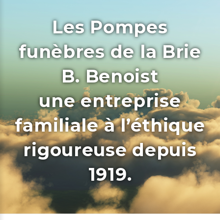
Les Pompes
funèbres de la Brie
B. Benoist
une entreprise
familiale à l’éthique
rigoureuse depuis
1919.