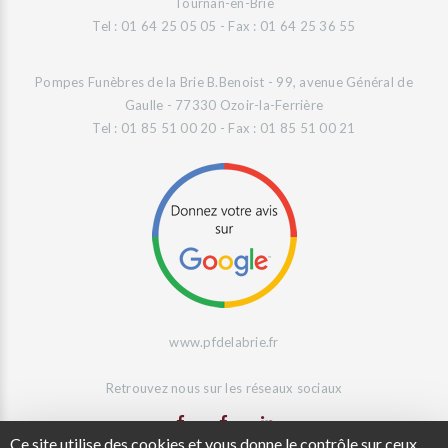
Tournan-en-Brie
Tel : 01 64 25 05 05 - Fax : 01 64 25 36 55
Pompes Funèbres de la Brie B.Benoist - 99, avenue Général de
Gaulle - 77330 Ozoir-la-Ferrière
Tel : 01 85 51 00 20 - Fax : 01 85 51 00 21
www.pfdelabrie.fr
Retrouvez nous sur les réseaux sociaux
Ce site utilise des cookies et vous donne le contrôle sur ceux