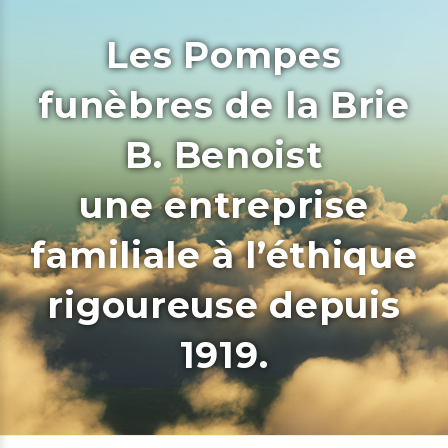
Les Pompes
funèbres de la Brie
B. Benoist
une entreprise
familiale à l’éthique
rigoureuse depuis
1919.