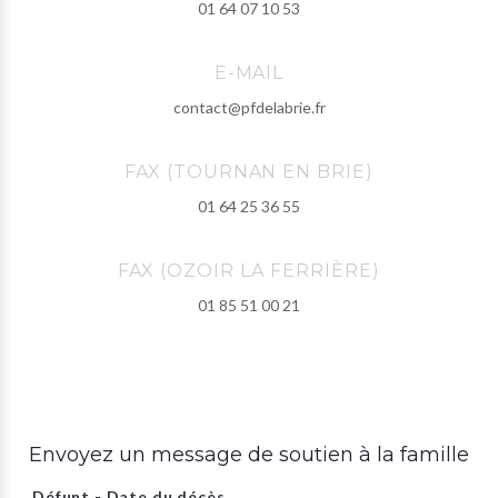
01 64 07 10 53
E-MAIL
contact@pfdelabrie.fr
FAX (TOURNAN EN BRIE)
01 64 25 36 55
FAX (OZOIR LA FERRIÈRE)
01 85 51 00 21
Envoyez un message de soutien à la famille
Défunt - Date du décès