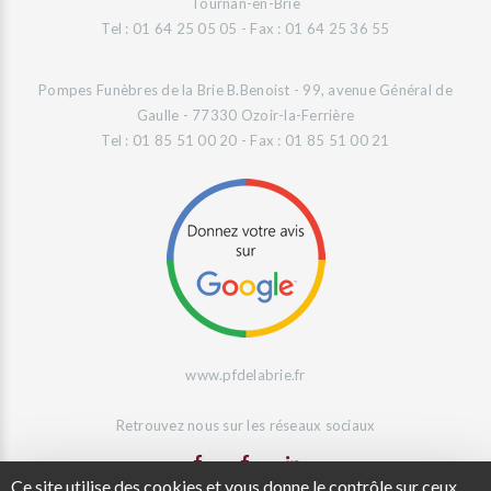
Tournan-en-Brie
Tel : 01 64 25 05 05 - Fax : 01 64 25 36 55
Pompes Funèbres de la Brie B.Benoist - 99, avenue Général de
Gaulle - 77330 Ozoir-la-Ferrière
Tel : 01 85 51 00 20 - Fax : 01 85 51 00 21
www.pfdelabrie.fr
Retrouvez nous sur les réseaux sociaux
Ce site utilise des cookies et vous donne le contrôle sur ceux