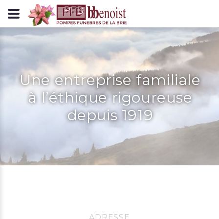
Panneau de gestion des cookies
Une entreprise familiale
à l’éthique rigoureuse
depuis 1919
ADRESSE