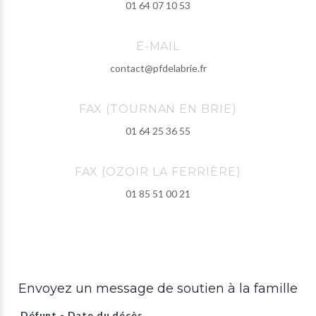
01 64 07 10 53
E-MAIL
contact@pfdelabrie.fr
FAX (TOURNAN EN BRIE)
01 64 25 36 55
FAX (OZOIR LA FERRIÈRE)
01 85 51 00 21
Envoyez un message de soutien à la famille
Défunt - Date du décès