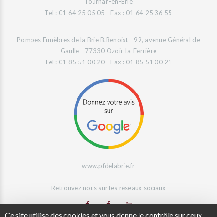
Tournan-en-Brie
Tel : 01 64 25 05 05 - Fax : 01 64 25 36 55
Pompes Funèbres de la Brie B.Benoist - 99, avenue Général de
Gaulle - 77330 Ozoir-la-Ferrière
Tel : 01 85 51 00 20 - Fax : 01 85 51 00 21
www.pfdelabrie.fr
Retrouvez nous sur les réseaux sociaux
Ce site utilise des cookies et vous donne le contrôle sur ceux