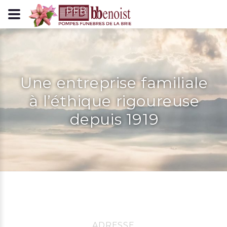
Panneau de gestion des cookies
Une entreprise familiale
à l’éthique rigoureuse
depuis 1919
ADRESSE