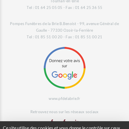
Tournan-en-Brie
Tel : 01 64 25 05 05 - Fax : 01 64 25 36 55
Pompes Funèbres de la Brie B.Benoist - 99, avenue Général de
Gaulle - 77330 Ozoir-la-Ferrière
Tel : 01 85 51 00 20 - Fax : 01 85 51 00 21
www.pfdelabrie.fr
Retrouvez nous sur les réseaux sociaux
Ce site utilise des cookies et vous donne le contrôle sur ceux