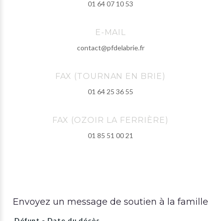
01 64 07 10 53
E-MAIL
contact@pfdelabrie.fr
FAX (TOURNAN EN BRIE)
01 64 25 36 55
FAX (OZOIR LA FERRIÈRE)
01 85 51 00 21
Envoyez un message de soutien à la famille
Défunt - Date du décès