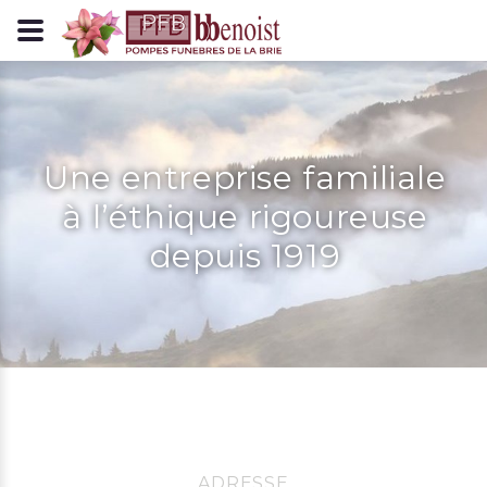
Panneau de gestion des cookies
Une entreprise familiale
à l’éthique rigoureuse
depuis 1919
ADRESSE