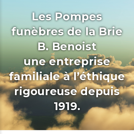
Les Pompes
funèbres de la Brie
B. Benoist
une entreprise
familiale à l’éthique
rigoureuse depuis
1919.