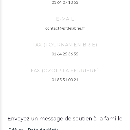
01 64 07 10 53
E-MAIL
contact@pfdelabrie.fr
FAX (TOURNAN EN BRIE)
01 64 25 36 55
FAX (OZOIR LA FERRIÈRE)
01 85 51 00 21
Envoyez un message de soutien à la famille
Défunt - Date du décès