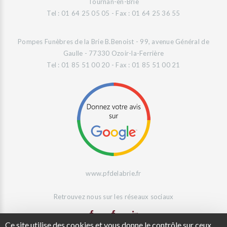
Tournan-en-Brie
Tel : 01 64 25 05 05 - Fax : 01 64 25 36 55
Pompes Funèbres de la Brie B.Benoist - 99, avenue Général de
Gaulle - 77330 Ozoir-la-Ferrière
Tel : 01 85 51 00 20 - Fax : 01 85 51 00 21
www.pfdelabrie.fr
Retrouvez nous sur les réseaux sociaux
Ce site utilise des cookies et vous donne le contrôle sur ceux