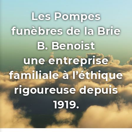
Les Pompes
funèbres de la Brie
B. Benoist
une entreprise
familiale à l’éthique
rigoureuse depuis
1919.