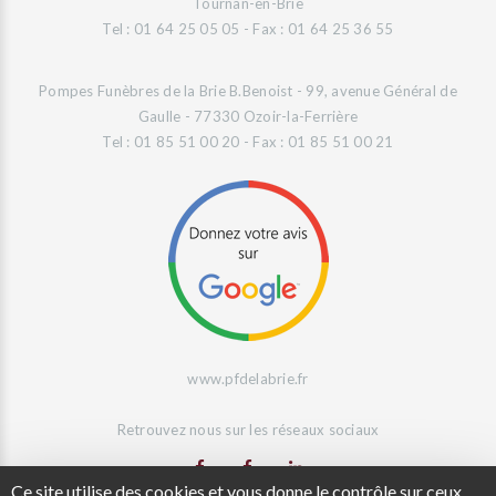
Tournan-en-Brie
Tel : 01 64 25 05 05 - Fax : 01 64 25 36 55
Pompes Funèbres de la Brie B.Benoist - 99, avenue Général de
Gaulle - 77330 Ozoir-la-Ferrière
Tel : 01 85 51 00 20 - Fax : 01 85 51 00 21
www.pfdelabrie.fr
Retrouvez nous sur les réseaux sociaux
Ce site utilise des cookies et vous donne le contrôle sur ceux