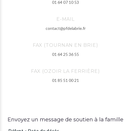
01 64 07 10 53
E-MAIL
contact@pfdelabrie.fr
FAX (TOURNAN EN BRIE)
01 64 25 36 55
FAX (OZOIR LA FERRIÈRE)
01 85 51 00 21
Envoyez un message de soutien à la famille
Défunt - Date du décès