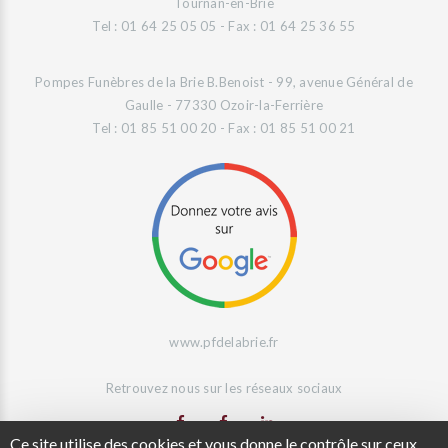
Tournan-en-Brie
Tel : 01 64 25 05 05 - Fax : 01 64 25 36 55
Pompes Funèbres de la Brie B.Benoist - 99, avenue Général de
Gaulle - 77330 Ozoir-la-Ferrière
Tel : 01 85 51 00 20 - Fax : 01 85 51 00 21
www.pfdelabrie.fr
Retrouvez nous sur les réseaux sociaux
Ce site utilise des cookies et vous donne le contrôle sur ceux