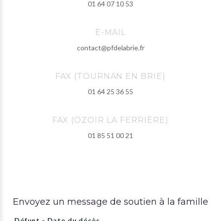
01 64 07 10 53
E-MAIL
contact@pfdelabrie.fr
FAX (TOURNAN EN BRIE)
01 64 25 36 55
FAX (OZOIR LA FERRIÈRE)
01 85 51 00 21
Envoyez un message de soutien à la famille
Défunt - Date du décès