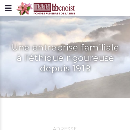
Panneau de gestion des cookies
Une entreprise familiale
à l’éthique rigoureuse
depuis 1919
ADRESSE