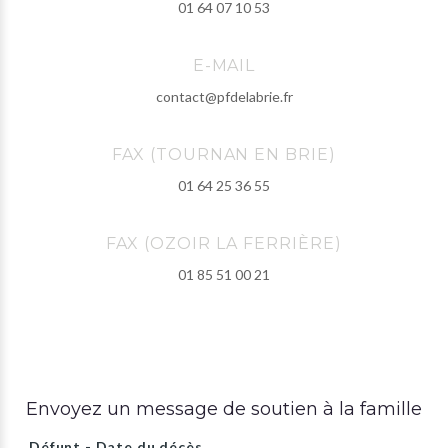
01 64 07 10 53
E-MAIL
contact@pfdelabrie.fr
FAX (TOURNAN EN BRIE)
01 64 25 36 55
FAX (OZOIR LA FERRIÈRE)
01 85 51 00 21
Envoyez un message de soutien à la famille
Défunt - Date du décès