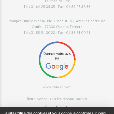
Tournan-en-Brie
Tel : 01 64 25 05 05 - Fax : 01 64 25 36 55
Pompes Funèbres de la Brie B.Benoist - 99, avenue Général de
Gaulle - 77330 Ozoir-la-Ferrière
Tel : 01 85 51 00 20 - Fax : 01 85 51 00 21
www.pfdelabrie.fr
Retrouvez nous sur les réseaux sociaux
Ce site utilise des cookies et vous donne le contrôle sur ceux