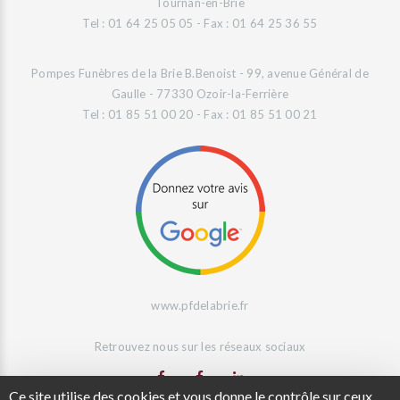
Tournan-en-Brie
Tel : 01 64 25 05 05 - Fax : 01 64 25 36 55
Pompes Funèbres de la Brie B.Benoist - 99, avenue Général de
Gaulle - 77330 Ozoir-la-Ferrière
Tel : 01 85 51 00 20 - Fax : 01 85 51 00 21
www.pfdelabrie.fr
Retrouvez nous sur les réseaux sociaux
Ce site utilise des cookies et vous donne le contrôle sur ceux