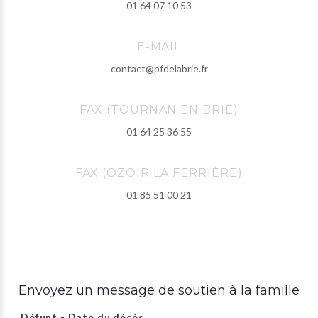
01 64 07 10 53
E-MAIL
contact@pfdelabrie.fr
FAX (TOURNAN EN BRIE)
01 64 25 36 55
FAX (OZOIR LA FERRIÈRE)
01 85 51 00 21
Envoyez un message de soutien à la famille
Défunt - Date du décès