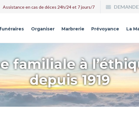
DEMANDE 
Assistance en cas de déces 24h/24 et 7 jours/7
 funéraires
Organiser
Marbrerie
Prévoyance
La Ma
e familiale à l’éthi
depuis 1919