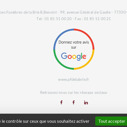
es Funèbres de la Brie B.Benoist - 99, avenue Général de Gaulle - 77330 
Tel : 01 85 51 00 20 - Fax : 01 85 51 00 21
www.pfdelabrie.fr
Retrouvez nous sur les réseaux sociaux
Site Web réalisé par
L'Agence Digeetal
Tout accepter
e le contrôle sur ceux que vous souhaitez activer