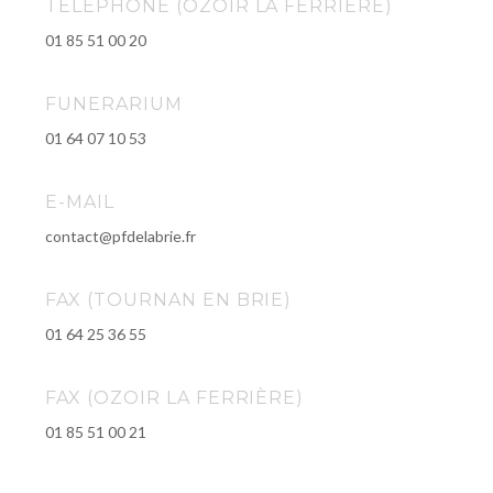
TELEPHONE (OZOIR LA FERRIÈRE)
01 85 51 00 20
FUNERARIUM
01 64 07 10 53
E-MAIL
contact@pfdelabrie.fr
FAX (TOURNAN EN BRIE)
01 64 25 36 55
FAX (OZOIR LA FERRIÈRE)
01 85 51 00 21