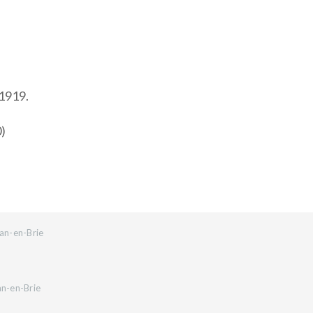
 1919.
0)
an-en-Brie
an-en-Brie