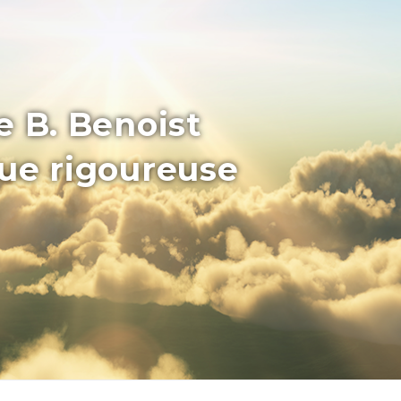
e B. Benoist
que rigoureuse