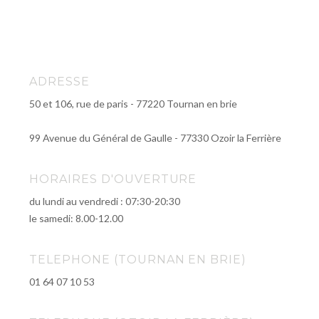
ADRESSE
50 et 106, rue de paris - 77220 Tournan en brie
99 Avenue du Général de Gaulle - 77330 Ozoir la Ferrière
HORAIRES D'OUVERTURE
du lundi au vendredi : 07:30-20:30
le samedi: 8.00-12.00
TELEPHONE (TOURNAN EN BRIE)
01 64 07 10 53