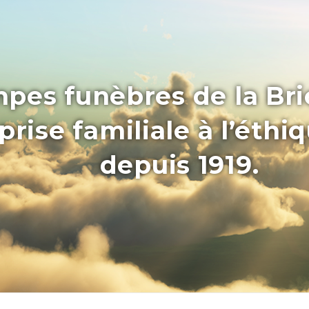
pes funèbres de la Bri
rise familiale à l’éthi
depuis 1919.