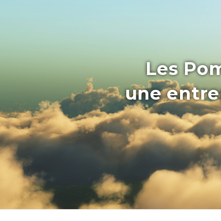
Les Pom
une entrep