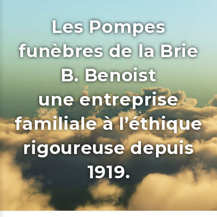
Les Pompes
funèbres de la Brie
B. Benoist
une entreprise
familiale à l’éthique
rigoureuse depuis
1919.