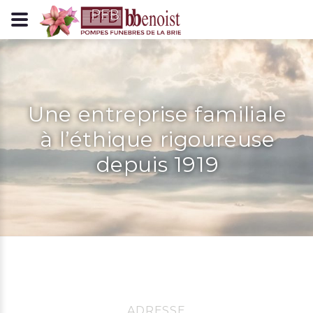
Panneau de gestion des cookies
Une entreprise familiale
à l’éthique rigoureuse
depuis 1919
ADRESSE