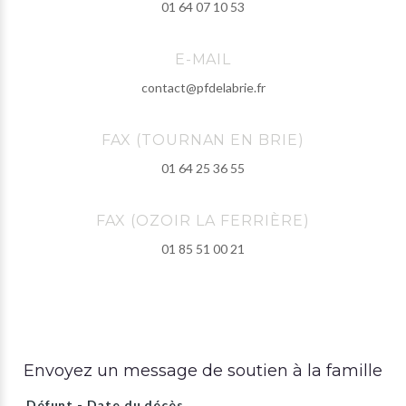
01 64 07 10 53
E-MAIL
contact@pfdelabrie.fr
FAX (TOURNAN EN BRIE)
01 64 25 36 55
FAX (OZOIR LA FERRIÈRE)
01 85 51 00 21
Envoyez un message de soutien à la famille
Défunt - Date du décès