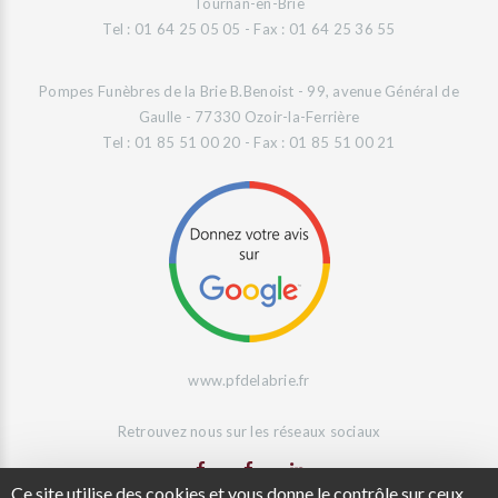
Tournan-en-Brie
Tel : 01 64 25 05 05 - Fax : 01 64 25 36 55
Pompes Funèbres de la Brie B.Benoist - 99, avenue Général de
Gaulle - 77330 Ozoir-la-Ferrière
Tel : 01 85 51 00 20 - Fax : 01 85 51 00 21
www.pfdelabrie.fr
Retrouvez nous sur les réseaux sociaux
Ce site utilise des cookies et vous donne le contrôle sur ceux