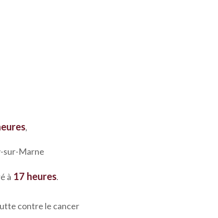
heures
,
ny-sur-Marne
17 heures
é à
.
lutte contre le cancer