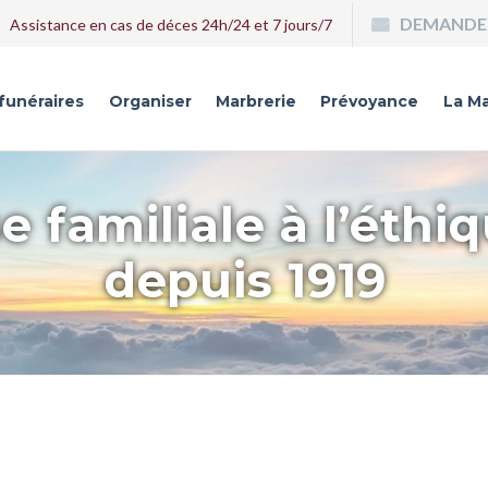
DEMANDE 
Assistance en cas de déces 24h/24 et 7 jours/7
 funéraires
Organiser
Marbrerie
Prévoyance
La Ma
e familiale à l’éthi
depuis 1919