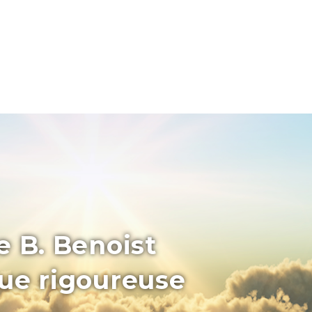
e B. Benoist
que rigoureuse