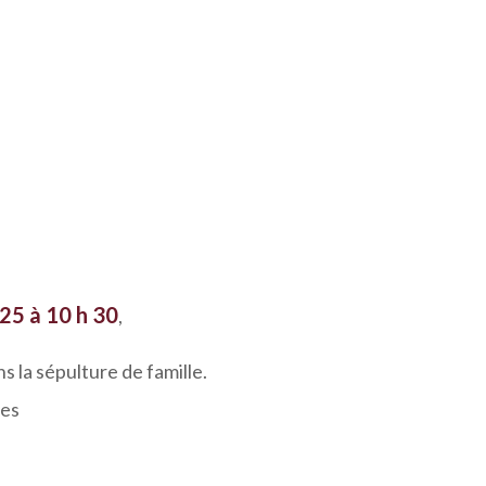
025 à 10 h 30
,
s la sépulture de famille.
ces