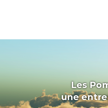
Les Pom
une entrep