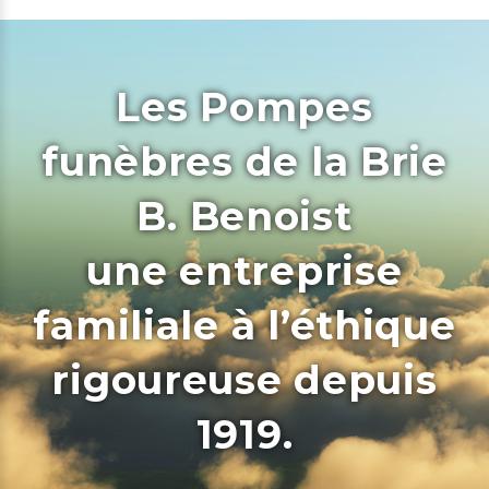
Les Pompes
funèbres de la Brie
B. Benoist
une entreprise
familiale à l’éthique
rigoureuse depuis
1919.