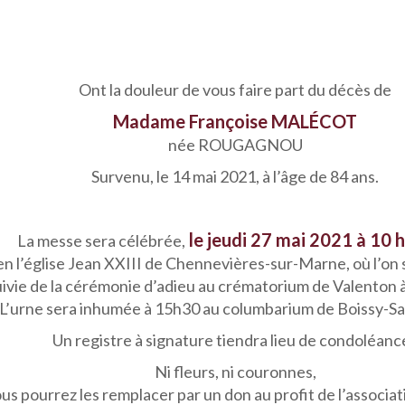
Ont la douleur de vous faire part du décès de
Madame Françoise MALÉCOT
née ROUGAGNOU
Survenu, le 14 mai 2021, à l’âge de 84 ans.
le jeudi 27 mai 2021 à 10 
La messe sera célébrée,
en l’église Jean XXIII de Chennevières-sur-Marne, où l’on 
uivie de la cérémonie d’adieu au crématorium de Valenton 
L’urne sera inhumée à 15h30 au columbarium de Boissy-Sa
Un registre à signature tiendra lieu de condoléanc
Ni fleurs, ni couronnes,
us pourrez les remplacer par un don au profit de l’associa