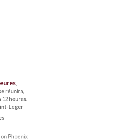
heures
,
se réunira,
à 12 heures.
int-Leger
es
tion Phoenix