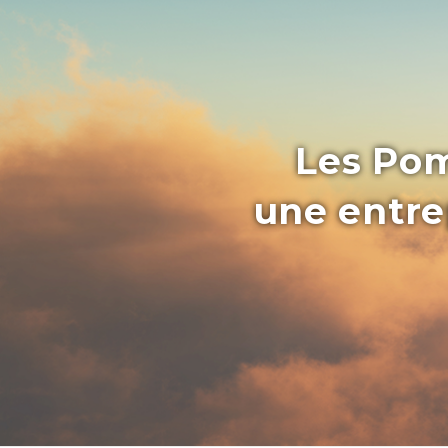
Les Pom
une entrep