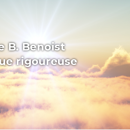
e B. Benoist
que rigoureuse