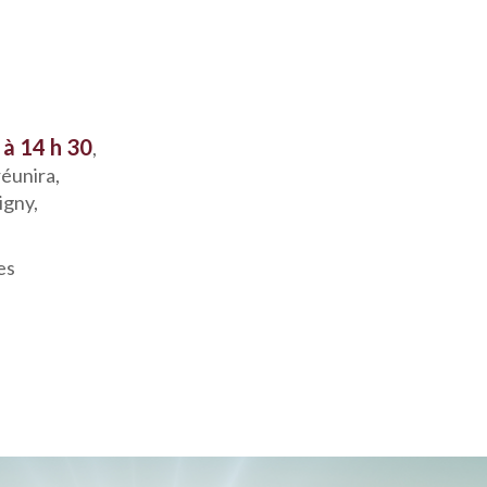
 à 14 h 30
,
réunira,
igny,
es