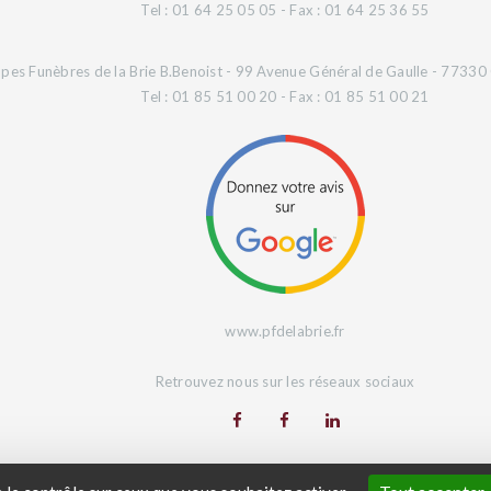
Tel : 01 64 25 05 05 - Fax : 01 64 25 36 55
es Funèbres de la Brie B.Benoist - 99 Avenue Général de Gaulle - 77330 O
Tel : 01 85 51 00 20 - Fax : 01 85 51 00 21
www.pfdelabrie.fr
Retrouvez nous sur les réseaux sociaux
Site Web réalisé par
L'Agence Digeetal