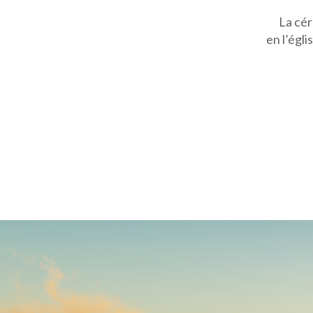
La cér
en l’égli