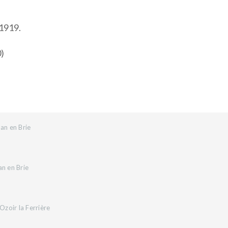
 1919.
0)
an en Brie
an en Brie
zoir la Ferrière