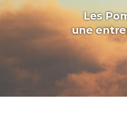
Les Pom
une entrep