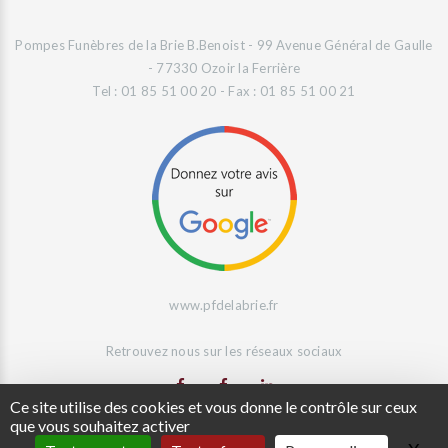
Pompes Funèbres de la Brie B.Benoist - 99 Avenue Général de Gaulle
- 77330 Ozoir la Ferrière
Tel : 01 85 51 00 20 - Fax : 01 85 51 00 21
www.pfdelabrie.fr
Retrouvez nous sur les réseaux sociaux
Ce site utilise des cookies et vous donne le contrôle sur ceux
que vous souhaitez activer
Site Web réalisé par
L'Agence Digeetal