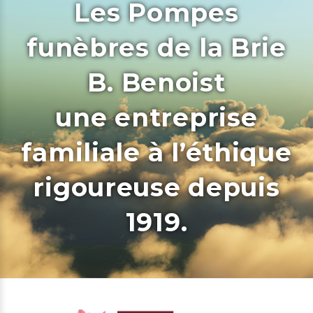
Les Pompes
funèbres de la Brie
B. Benoist
une entreprise
familiale à l’éthique
rigoureuse depuis
1919.