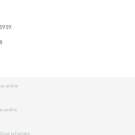
 1919.
0)
an en Brie
an en Brie
zoir la Ferrière