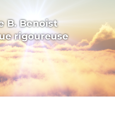
e B. Benoist
que rigoureuse