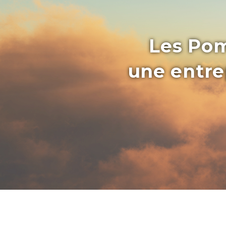
Les Pom
une entrep