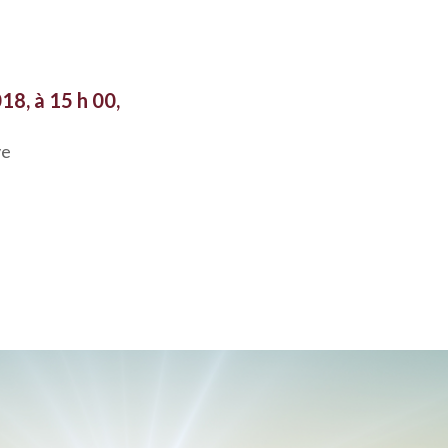
18, à 15 h 00,
ye