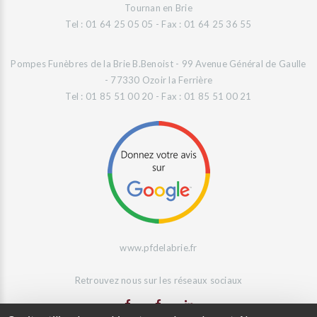
Tournan en Brie
Tel : 01 64 25 05 05 - Fax : 01 64 25 36 55
Pompes Funèbres de la Brie B.Benoist - 99 Avenue Général de Gaulle
- 77330 Ozoir la Ferrière
Tel : 01 85 51 00 20 - Fax : 01 85 51 00 21
www.pfdelabrie.fr
Retrouvez nous sur les réseaux sociaux