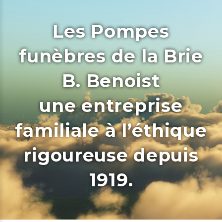
Les Pompes
funèbres de la Brie
B. Benoist
une entreprise
familiale à l’éthique
rigoureuse depuis
1919.