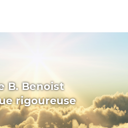
e B. Benoist
que rigoureuse