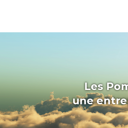
Les Pom
une entrep