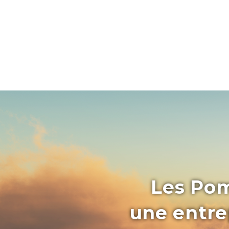
Les Pom
une entrep