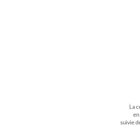
La c
en
suivie d