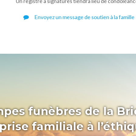
Un registre à signatures tiendra lieu de condoléanc
Envoyez un message de soutien à la famille
pes funèbres de la Bri
rise familiale à l’éthi