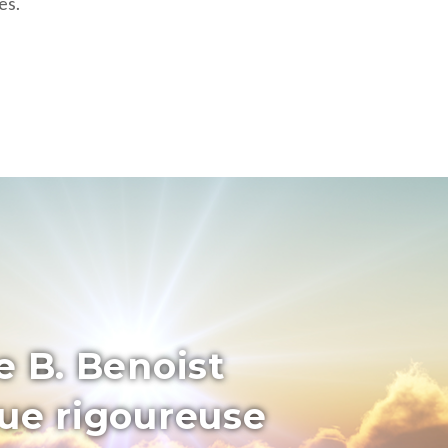
es.
e B. Benoist
que rigoureuse