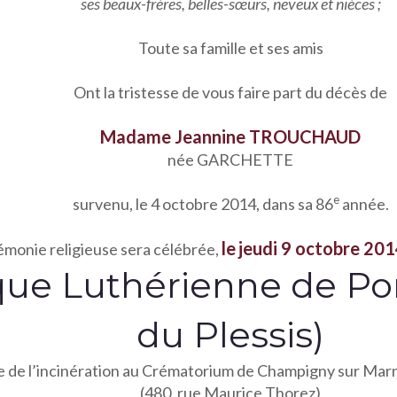
ses beaux-frères, belles-sœurs, neveux et nièces ;
Toute sa famille et ses amis
Ont la tristesse de vous faire part du décès de
Madame Jeannine TROUCHAUD
née GARCHETTE
e
survenu, le 4 octobre 2014, dans sa 86
année.
le
jeudi 9 octobre 2014
émonie religieuse sera célébrée,
ique Luthérienne de Po
du Plessis)
ie de l’incinération au Crématorium de Champigny sur Marn
(480, rue Maurice Thorez)