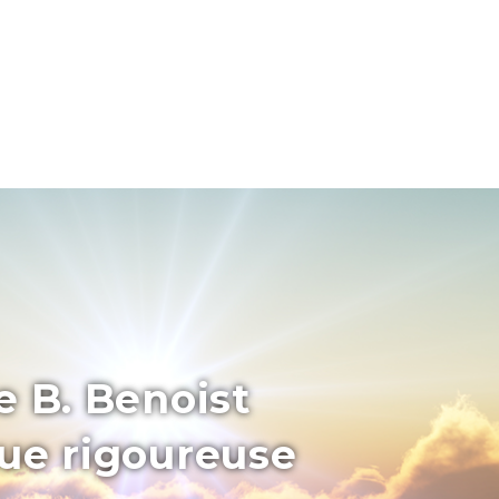
e B. Benoist
que rigoureuse