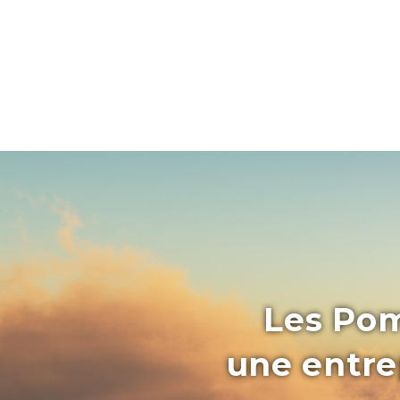
Les Pom
une entrep