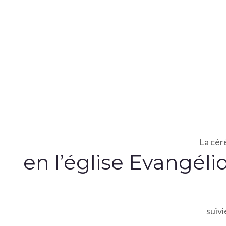
La cér
en l’église Evangél
suiv