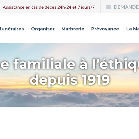
DEMANDE 
Assistance en cas de déces 24h/24 et 7 jours/7
 funéraires
Organiser
Marbrerie
Prévoyance
La Ma
e familiale à l’éthi
depuis 1919