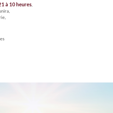
21 à 10 heures
,
unira,
ie,
ces