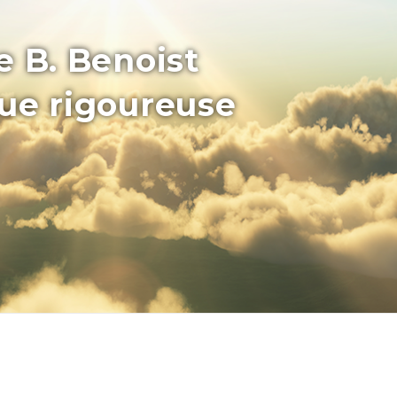
e B. Benoist
que rigoureuse