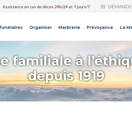
DEMANDE 
Assistance en cas de déces 24h/24 et 7 jours/7
 funéraires
Organiser
Marbrerie
Prévoyance
La Ma
e familiale à l’éthi
depuis 1919