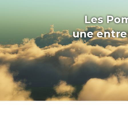
Les Pom
une entrep