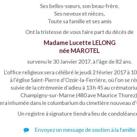
Ses belles-sœurs, son beau-frère,
Ses neveux et nièces,
Toute sa famille et ses amis
Ont la tristesse de vous faire part du décès de
Madame Lucette LELONG
née MAROTEL
survenu le 30 Janvier 2017, à l’âge de 82 ans.
L’office religieux sera célébré le jeudi 2 février 2017 à 1
à l’église Saint-Pierre d’Ozoir-la-Ferrière, où l’on se ré
suivie de la cérémonie d’adieu à 13 h 45 au crématori
Champigny-sur-Marne (480 ave Maurice Thorez)
sera inhumée dans le columbarium du cimetière nouveau d’O
Un registre à signature tiendra lieu de condoléanc
Envoyez un message de soutien à la famille