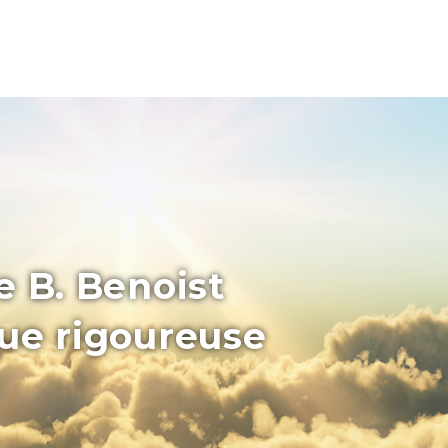
e B. Benoist
que rigoureuse