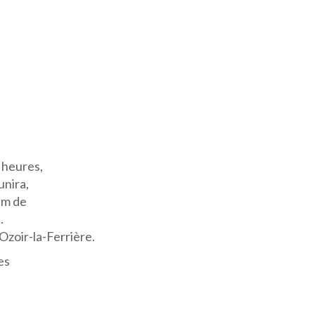
0 heures,
unira,
um de
.
zoir-la-Ferrière.
es