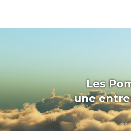
Les Pom
une entrep