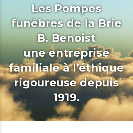
Les Pompes
funèbres de la Brie
B. Benoist
une entreprise
familiale à l’éthique
rigoureuse depuis
1919.