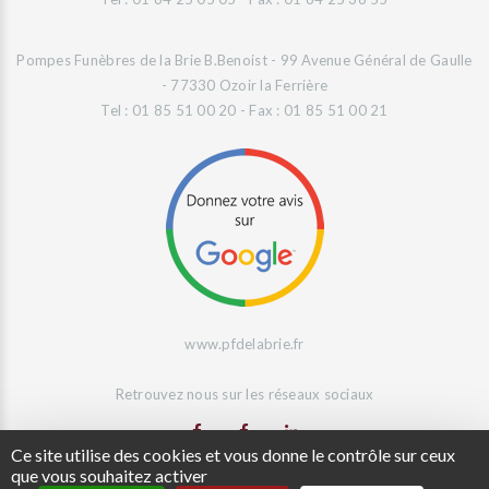
Pompes Funèbres de la Brie B.Benoist - 99 Avenue Général de Gaulle
- 77330 Ozoir la Ferrière
Tel : 01 85 51 00 20 - Fax : 01 85 51 00 21
www.pfdelabrie.fr
Retrouvez nous sur les réseaux sociaux
Ce site utilise des cookies et vous donne le contrôle sur ceux
que vous souhaitez activer