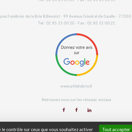
es Funèbres de la Brie B.Benoist - 99 Avenue Général de Gaulle - 77330 O
Tel : 01 85 51 00 20 - Fax : 01 85 51 00 21
www.pfdelabrie.fr
Retrouvez nous sur les réseaux sociaux
Site Web réalisé par
L'Agence Digeetal
Tout accepter
e le contrôle sur ceux que vous souhaitez activer