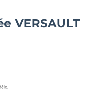
ée VERSAULT
dèle,