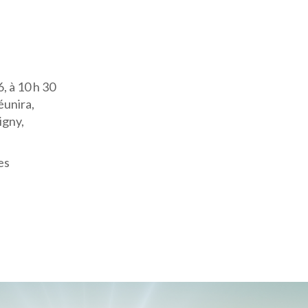
, à 10 h 30
éunira,
igny,
es