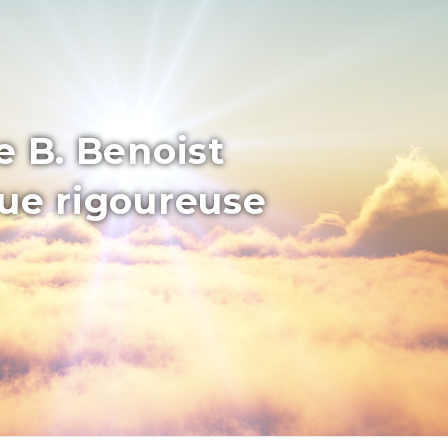
e B. Benoist
que rigoureuse