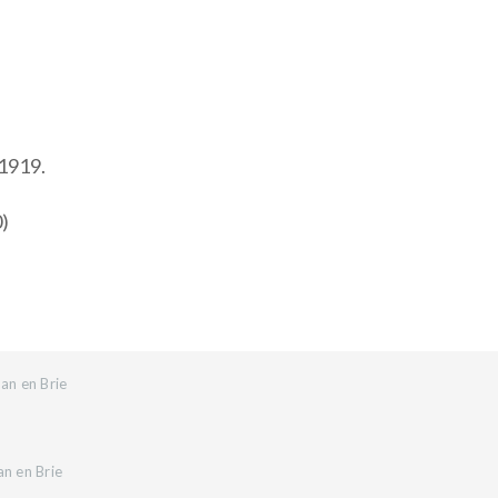
 1919.
0)
an en Brie
an en Brie