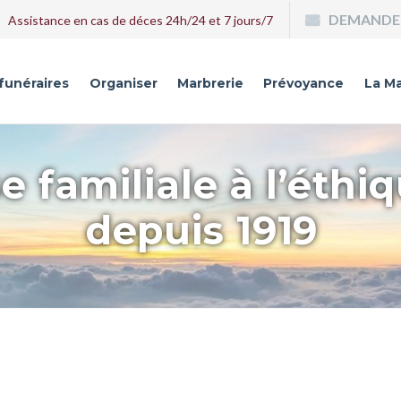
DEMANDE 
Assistance en cas de déces 24h/24 et 7 jours/7
 funéraires
Organiser
Marbrerie
Prévoyance
La Ma
e familiale à l’éthi
depuis 1919