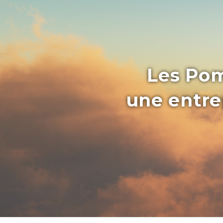
Les Pom
une entrep