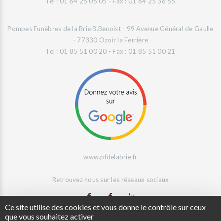
Tel : 01 64 25 05 05 - Fax : 01 64 25 36 55
Pompes Funèbres de la Brie B.Benoist - 99 Avenue Général de Gaulle
- 77330 Ozoir la Ferrière
Tel : 01 85 51 00 20 - Fax : 01 85 51 00 21
www.pfdelabrie.fr
Retrouvez nous sur les réseaux sociaux
Ce site utilise des cookies et vous donne le contrôle sur ceux
que vous souhaitez activer