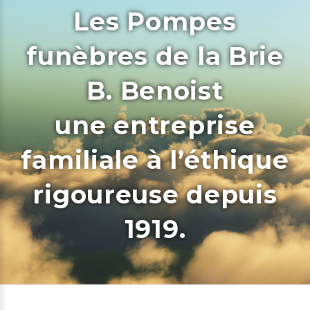
Les Pompes
funèbres de la Brie
B. Benoist
une entreprise
familiale à l’éthique
rigoureuse depuis
1919.