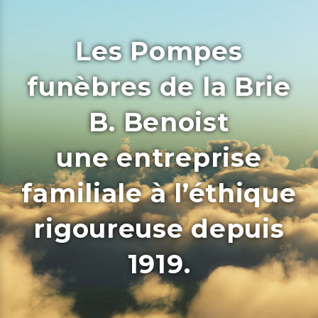
Les Pompes
funèbres de la Brie
B. Benoist
une entreprise
familiale à l’éthique
rigoureuse depuis
1919.