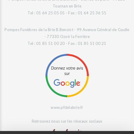
Tournan en Brie
Tel : 01 64 25 05 05 - Fax : 01 64 25 36 55
Pompes Funèbres de la Brie B.Benoist - 99 Avenue Général de Gaulle
- 77330 Ozoir la Ferrière
Tel : 01 85 51 00 20 - Fax : 01 85 51 00 21
www.pfdelabrie.fr
Retrouvez nous sur les réseaux sociaux