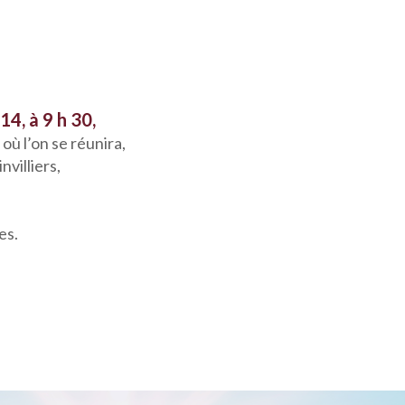
4, à 9 h 30,
où l’on se réunira,
villiers,
es.