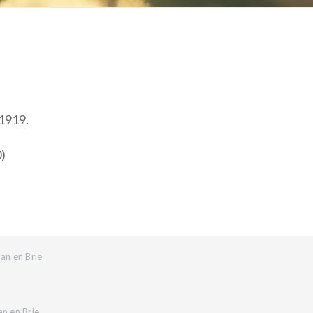
 1919.
0)
an en Brie
an en Brie