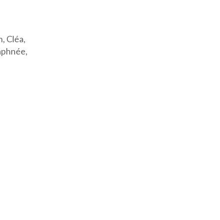
, Cléa,
Daphnée,