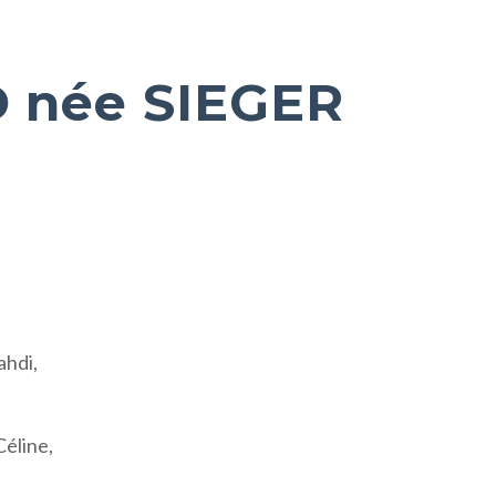
 née SIEGER
ahdi,
éline,