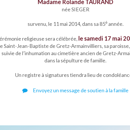
Madame Rolande TAURAND
née SIEGER
è
survenu, le 11 mai 2014, dans sa 85
année.
le samedi 17 mai 201
érémonie religieuse sera célébrée,
se Saint-Jean-Baptiste de Gretz-Armainvilliers, sa paroisse, 
suivie de l’inhumation au cimetière ancien de Gretz-Armain
dans la sépulture de famille.
Un registre à signatures tiendra lieu de condoléanc
Envoyez un message de soutien à la famille