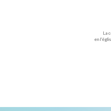
La c
en l’égli