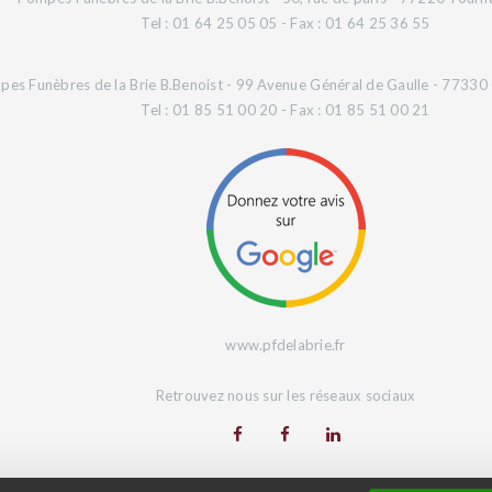
Tel : 01 64 25 05 05 - Fax : 01 64 25 36 55
es Funèbres de la Brie B.Benoist - 99 Avenue Général de Gaulle - 77330 O
Tel : 01 85 51 00 20 - Fax : 01 85 51 00 21
www.pfdelabrie.fr
Retrouvez nous sur les réseaux sociaux