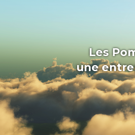
Les Pom
une entrep