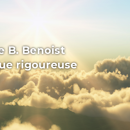
e B. Benoist
que rigoureuse