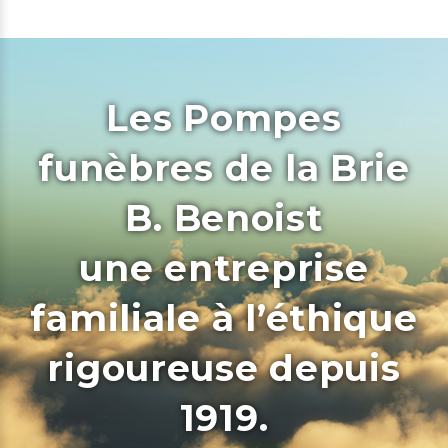
Les Pompes
funèbres de la Brie
B. Benoist
une entreprise
familiale à l’éthique
rigoureuse depuis
1919.