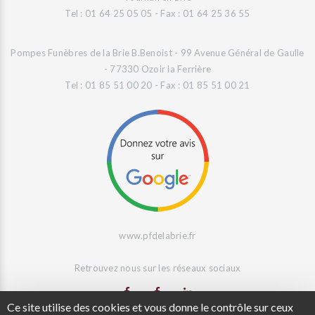
Tel : 01 64 25 05 05 - Fax : 01 64 25 36 55
Pompes Funèbres de la Brie B.Benoist - 99 Avenue Général de Gaulle
- 77330 Ozoir la Ferrière
Tel : 01 85 51 00 20 - Fax : 01 85 51 00 21
www.pfdelabrie.fr
Retrouvez nous sur les réseaux sociaux
Ce site utilise des cookies et vous donne le contrôle sur ceux