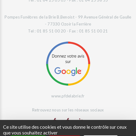
Tel : 01 64 25 05 05 - Fax : 01 64 25 36 55
Pompes Funèbres de la Brie B.Benoist - 99 Avenue Général de Gaulle
- 77330 Ozoir la Ferrière
Tel : 01 85 51 00 20 - Fax : 01 85 51 00 21
www.pfdelabrie.fr
Retrouvez nous sur les réseaux sociaux
Ce site utilise des cookies et vous donne le contrôle sur ceux
que vous souhaitez activer