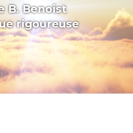
e B. Benoist
que rigoureuse