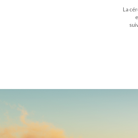
La cér
e
sui