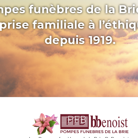
pes funèbres de la Bri
rise familiale à l’éthi
depuis 1919.