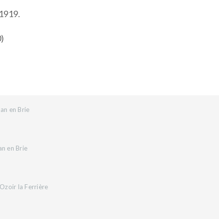
 1919.
0)
an en Brie
an en Brie
zoir la Ferrière