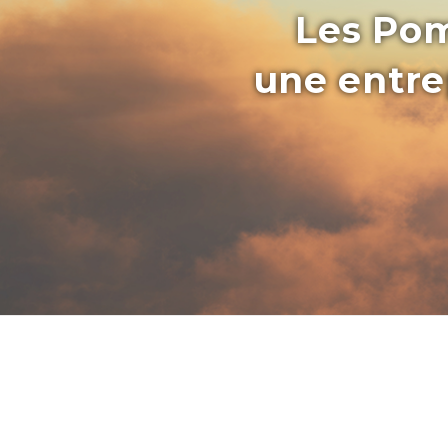
Les Pom
une entrep