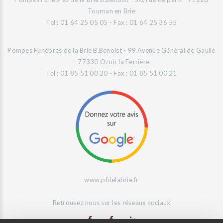
Tournan en Brie
Tel : 01 64 25 05 05 - Fax : 01 64 25 36 55
Pompes Funèbres de la Brie B.Benoist - 99 Avenue Général de Gaulle
- 77330 Ozoir la Ferrière
Tel : 01 85 51 00 20 - Fax : 01 85 51 00 21
www.pfdelabrie.fr
Retrouvez nous sur les réseaux sociaux