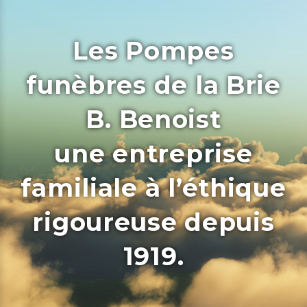
Les Pompes
funèbres de la Brie
B. Benoist
une entreprise
familiale à l’éthique
rigoureuse depuis
1919.