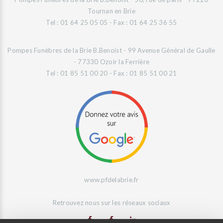
Tournan en Brie
Tel : 01 64 25 05 05 - Fax : 01 64 25 36 55
Pompes Funèbres de la Brie B.Benoist - 99 Avenue Général de Gaulle
- 77330 Ozoir la Ferrière
Tel : 01 85 51 00 20 - Fax : 01 85 51 00 21
www.pfdelabrie.fr
Retrouvez nous sur les réseaux sociaux