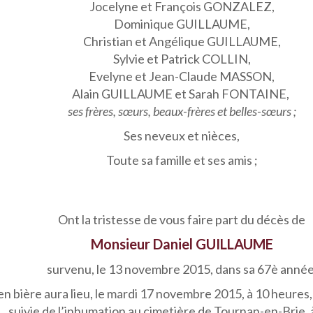
Jocelyne et François GONZALEZ,
Dominique GUILLAUME,
Christian et Angélique GUILLAUME,
Sylvie et Patrick COLLIN,
Evelyne et Jean-Claude MASSON,
Alain GUILLAUME et Sarah FONTAINE,
ses frères, sœurs, beaux-frères et belles-sœurs ;
Ses neveux et nièces,
Toute sa famille et ses amis ;
Ont la tristesse de vous faire part du décès de
Monsieur Daniel GUILLAUME
survenu, le 13 novembre 2015, dans sa 67è année
en bière aura lieu, le mardi 17 novembre 2015, à 10 heures, 
suivie de l’inhumation au cimetière de Tournan-en-Brie, 