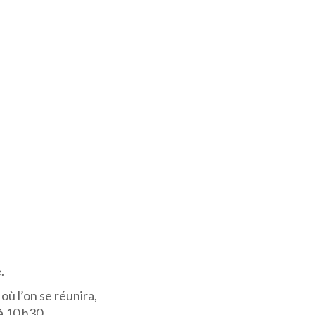
.
où l’on se réunira,
à 10 h30