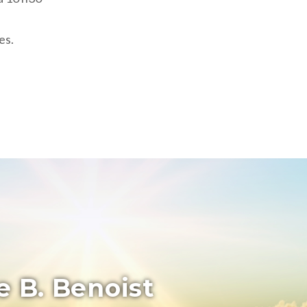
es.
e B. Benoist