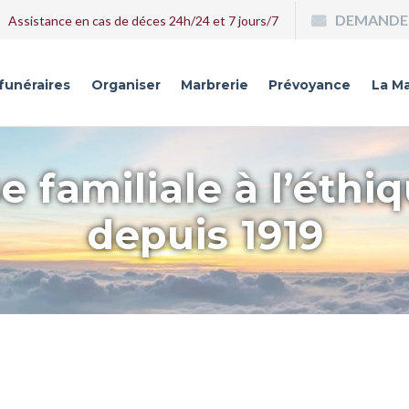
DEMANDE 
Assistance en cas de déces 24h/24 et 7 jours/7
 funéraires
Organiser
Marbrerie
Prévoyance
La Ma
e familiale à l’éthi
depuis 1919