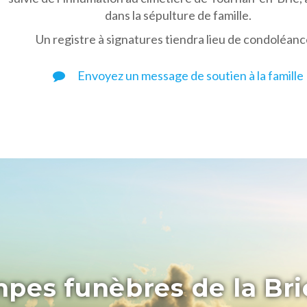
dans la sépulture de famille.
Un registre à signatures tiendra lieu de condoléanc
Envoyez un message de soutien à la famille
pes funèbres de la Bri