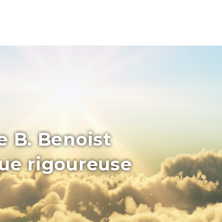
e B. Benoist
que rigoureuse