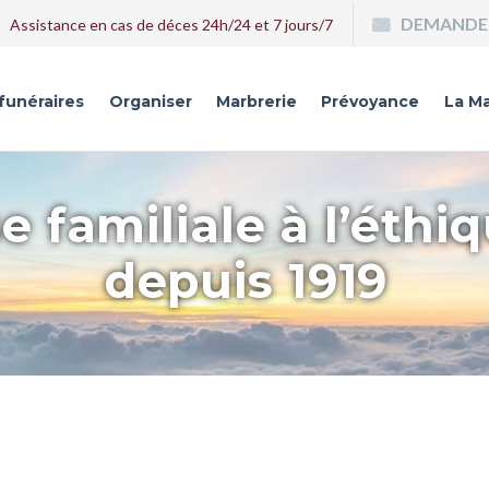
DEMANDE 
Assistance en cas de déces 24h/24 et 7 jours/7
 funéraires
Organiser
Marbrerie
Prévoyance
La Ma
e familiale à l’éthi
depuis 1919