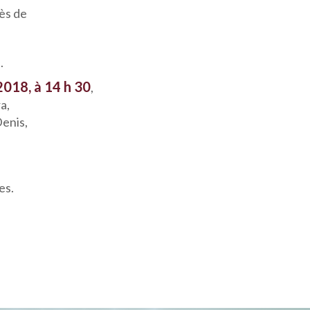
cès de
.
018, à 14 h 30
,
a,
Denis,
es.