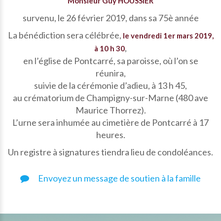
Monsieur Guy HOUSSIER
survenu, le 26 février 2019, dans sa 75è année
La bénédiction sera célébrée,
le vendredi 1er mars 2019,
,
à 10 h 30
en l’église de Pontcarré, sa paroisse, où l’on se
réunira,
suivie de la cérémonie d’adieu, à 13 h 45,
au crématorium de Champigny-sur-Marne (480 ave
Maurice Thorrez).
L’urne sera inhumée au cimetière de Pontcarré à 17
heures.
Un registre à signatures tiendra lieu de condoléances.
Envoyez un message de soutien à la famille