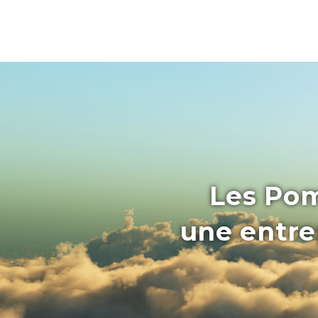
Les Pom
une entrep