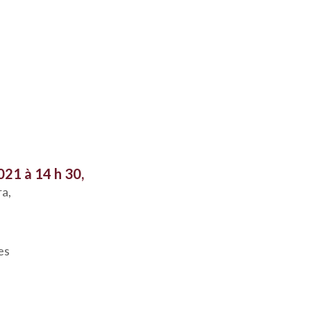
021 à 14 h 30,
ra,
es