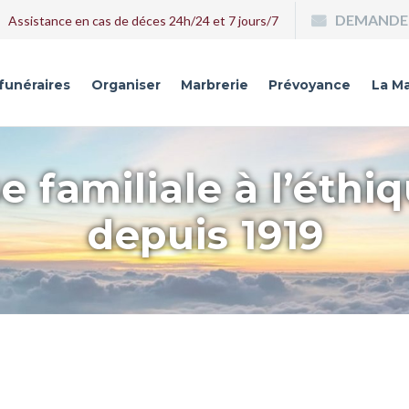
DEMANDE 
Assistance en cas de déces 24h/24 et 7 jours/7
 funéraires
Organiser
Marbrerie
Prévoyance
La Ma
e familiale à l’éthi
depuis 1919