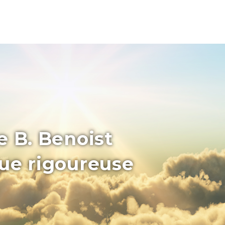
e B. Benoist
que rigoureuse