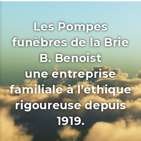
Les Pompes
funèbres de la Brie
B. Benoist
une entreprise
familiale à l’éthique
rigoureuse depuis
1919.