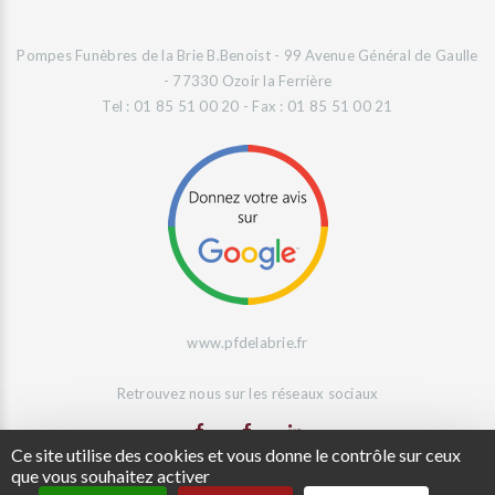
Pompes Funèbres de la Brie B.Benoist - 99 Avenue Général de Gaulle
- 77330 Ozoir la Ferrière
Tel : 01 85 51 00 20 - Fax : 01 85 51 00 21
www.pfdelabrie.fr
Retrouvez nous sur les réseaux sociaux
Ce site utilise des cookies et vous donne le contrôle sur ceux
que vous souhaitez activer
Site Web réalisé par
L'Agence Digeetal