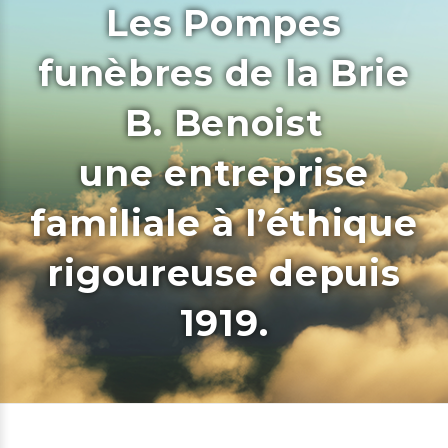
Les Pompes
funèbres de la Brie
B. Benoist
une entreprise
familiale à l’éthique
rigoureuse depuis
1919.